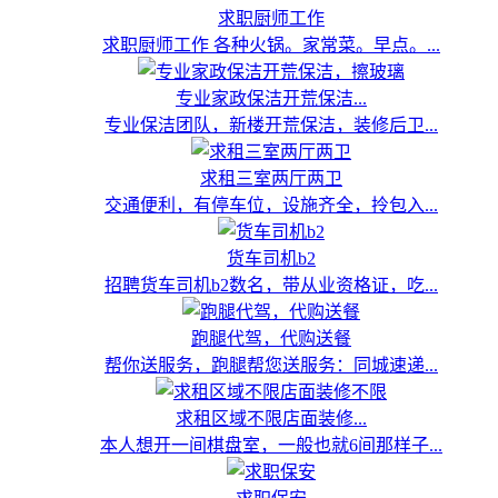
求职厨师工作
求职厨师工作 各种火锅。家常菜。早点。...
专业家政保洁开荒保洁...
专业保洁团队，新楼开荒保洁，装修后卫...
求租三室两厅两卫
交通便利，有停车位，设施齐全，拎包入...
货车司机b2
招聘货车司机b2数名，带从业资格证，吃...
跑腿代驾，代购送餐
帮你送服务，跑腿帮您送服务：同城速递...
求租区域不限店面装修...
本人想开一间棋盘室，一般也就6间那样子...