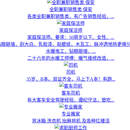
全职兼职销售类 保安
各类全职兼职销售类，有广告销售经验，...
家庭保洁师
家庭保洁师。要求：50周岁以下、女性、...
水暖电工，钻眼砸墙，...
二十六年的水暖工师傅：暖气维修改造，...
司机
35岁，B本。双证齐全，马上下A本！有跑...
客车司机
有大客车安全驾驶经验，遵纪守法，管吃...
专业搬家
背冰箱 洗衣机 抬麻将机 及各种扛楼活