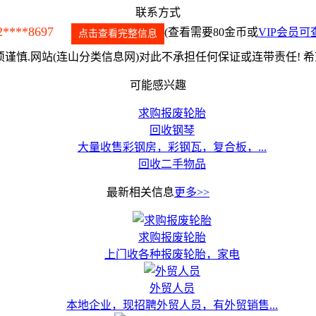
联系方式
2****8697
(查看需要80金币或
VIP会员可
点击查看完整信息
谨慎.网站(连山分类信息网)对此不承担任何保证或连带责任! 
可能感兴趣
求购报废轮胎
回收钢琴
大量收售彩钢房，彩钢瓦，复合板，...
回收二手物品
最新相关信息
更多>>
求购报废轮胎
上门收各种报废轮胎，家电
外贸人员
本地企业，现招聘外贸人员，有外贸销售...